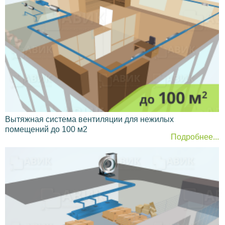
Тип помещения
Это ключевой показатель. Дело в том, что назначение
здания напрямую связано с видом оборудования, его
мощностью, размерами и сложностью. Посмотрите
на разницу:
Жилые объекты —
квартиры, частные
дома обустроить проще и дешевле всего.
Тут ставятся преимущественно вытяжные
системы, однако можно смонтировать и
приточные, с очисткой и подачей теплого
воздуха. Благодаря этому осуществить
Вытяжная система вентиляции для нежилых
расчет очень легко;
помещений до 100 м2
Подробнее...
Производственные цеха —
изготовление
пищи, инструментов, станков и т. п. Все они
подразумевают наличие машин и обилия
людей в помещениях. Вдобавок в
окружение выбрасывается масса мусора;
Медицинские учреждения —
самые
сложные и дорогие сети разворачиваются в
этом секторе. Тут присутствуют разные по