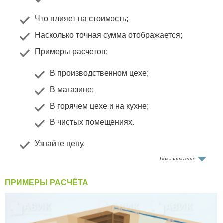
Что влияет на стоимость
;
Насколько точная сумма отображается
;
Примеры расчетов
:
В производственном цехе
;
В магазине
;
В горячем цехе и на кухне
;
В чистых помещениях
.
Узнайте цену
.
Показать ещё
Общее описание калькулятора
ПРИМЕРЫ РАСЧЁТА
Состоит из 4 блоков. Необходимо указать 4
параметра, чтобы узнать стоимость работ. Ниже
подробно описан каждый из них: