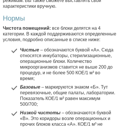
режимам. Вы также сможете выставлять свои
характеристики вручную.
Нормы
Чистота помещений:
все блоки делятся на 4
категории. В каждой поддерживаются определенные
условия, подробно описанные в списке ниже:
Чистые
– обозначаются буквой «А». Сюда
относятся инкубаторы, стерилизационные,
операционные блоки. Количество
микроорганизмов ставится не выше 200 до
процедур, и не более 500 КОЕ/1 м³ во
время;
Базовые
– маркируются знаком «Б». Тут
перевязочные, общие палаты, лаборатории.
Показатель КОЕ/1 м³ равен максимум
500/700;
Низкой чистоты
– обозначаются буквой
«В». Это коридоры возле операционных и
прочих блоков класса «А». КОЕ/1 м³ не