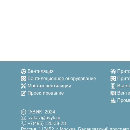
Вентиляция
Прит
Вентиляционное оборудование
Прит
Монтаж вентиляции
Вытя
Проектирование
Венти
Пром
"АВИК" 2024
zakaz@avyk.ru
+7(495) 120-38-28
Россия, 117452, г. Москва, Балаклавский проспект