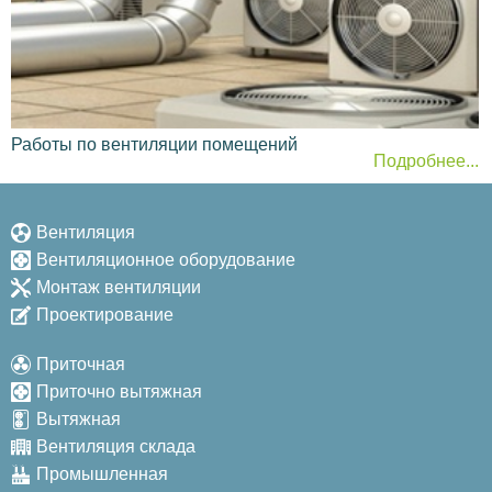
поступающего кислорода разнится для каждого из
них. Ниже она указана из расчета на 1 человека:
Зал для некурящих (взрослый) — 30-40 м³/ч;
Зал для курящих — 100 м³/ч, для
густозадымленных отделов параметр
Работы по вентиляции помещений
доходит 300 м³/ч (10-кратное увеличение
Подробнее...
базовой нормы);
Зал детского кафе — 20-30 м³/ч;
Вентиляция
Кухня — 100 м³/ч.
Вентиляционное оборудование
Монтаж вентиляции
Расчеты также можно провести с помощью ТСН 31-
320-2000.
Проектирование
Другие стандарты
Приточная
Нельзя подавать холодный воздух в область
Приточно вытяжная
размещения людей;
Вытяжная
Рекомендовано проводить скрытый монтаж,
Вентиляция склада
не допуская видимости даже выходных
Промышленная
отверстий;