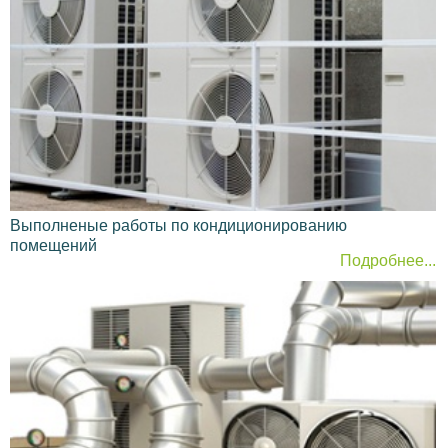
позволяет добиться высокого качества результата и
со стопроцентной уверенностью защитить клиента от
проблем с проверяющими органами.
Особенности вентиляции
В отличие от горячего цеха, система воздухообмена
в обеденном зале не всегда требует учета
теплонапряженности, т. к. в помещении может не
быть плит и прочих объектов. Это не касается
тематических ресторанов, предлагающих
Выполненые работы по кондиционированию
посетителям наслаждаться кулинарными шоу. Если
помещений
таковые присутствуют, то вентиляция делается
Подробнее...
аналогично кухонной, с системами местного и общего
удаления. Такие же правила действуют для
вентиляции в школьной столовой, других учебных
заведениях, в торговых центрах, где место для
готовки совмещено с общим помещением.
Расчет воздухообмена
Часто вентиляция предприятий общественного
питания соединена с различными блоками. Норма