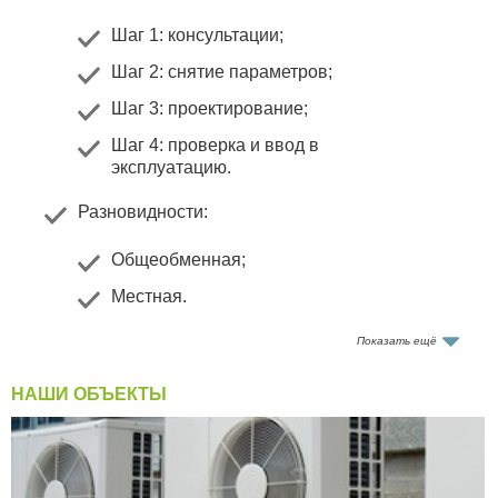
Шаг 1: консультации
;
Шаг 2: снятие параметров
;
Шаг 3: проектирование
;
Шаг 4: проверка и ввод в
эксплуатацию
.
Разновидности
:
Общеобменная
;
Местная
.
Показать ещё
Нормы и требования
НАШИ ОБЪЕКТЫ
Помимо СНиПов под номерами 2.04.05-91, 41-01-
2003, при реализации вентиляции предприятий
общественного питания, компания «АВИК»
использует МГСН 4.14-98, Р НП «АВОК» 7.3-2007 и
указанные в нем нормативные документы. Это